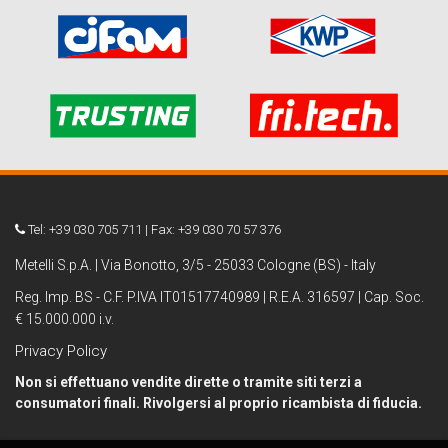
Tel: +39 030 705 711 | Fax: +39 030 70 57 376
Metelli S.p.A. | Via Bonotto, 3/5 - 25033 Cologne (BS) - Italy
Reg. Imp. BS - C.F. P.IVA IT01517740989 | R.E.A. 316597 | Cap. Soc.
€ 15.000.000 i.v.
Privacy Policy
Non si effettuano vendite dirette o tramite siti terzi a
consumatori finali. Rivolgersi al proprio ricambista di fiducia.