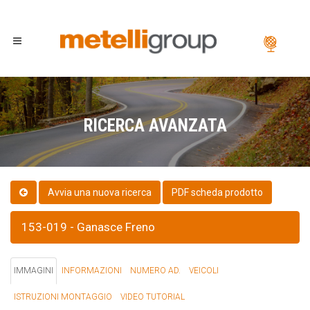
RICERCA AVANZATA
PDF scheda prodotto
153-019 - Ganasce Freno
IMMAGINI
INFORMAZIONI
NUMERO AD.
VEICOLI
ISTRUZIONI MONTAGGIO
VIDEO TUTORIAL