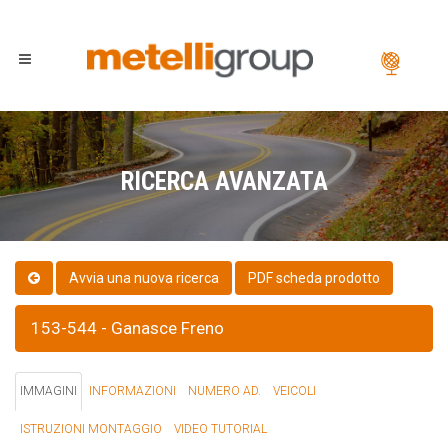
RICERCA AVANZATA
PDF scheda prodotto
153-544 - Ganasce Freno
IMMAGINI
INFORMAZIONI
NUMERO AD.
VEICOLI
ISTRUZIONI MONTAGGIO
VIDEO TUTORIAL