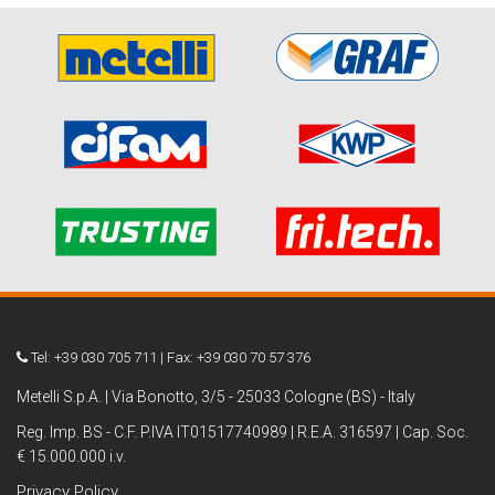
Tel: +39 030 705 711 | Fax: +39 030 70 57 376
Metelli S.p.A. | Via Bonotto, 3/5 - 25033 Cologne (BS) - Italy
Reg. Imp. BS - C.F. P.IVA IT01517740989 | R.E.A. 316597 | Cap. Soc.
€ 15.000.000 i.v.
Privacy Policy