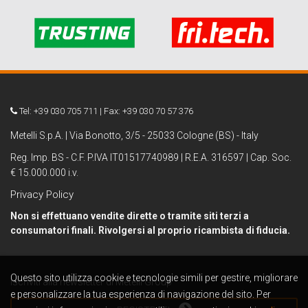
Tel: +39 030 705 711 | Fax: +39 030 70 57 376
Metelli S.p.A. | Via Bonotto, 3/5 - 25033 Cologne (BS) - Italy
Reg. Imp. BS - C.F. P.IVA IT01517740989 | R.E.A. 316597 | Cap. Soc.
€ 15.000.000 i.v.
Privacy Policy
Non si effettuano vendite dirette o tramite siti terzi a
consumatori finali. Rivolgersi al proprio ricambista di fiducia.
Questo sito utilizza cookie e tecnologie simili per gestire, migliorare
Iscriviti alla newsletter di Metelli Group
e personalizzare la tua esperienza di navigazione del sito. Per