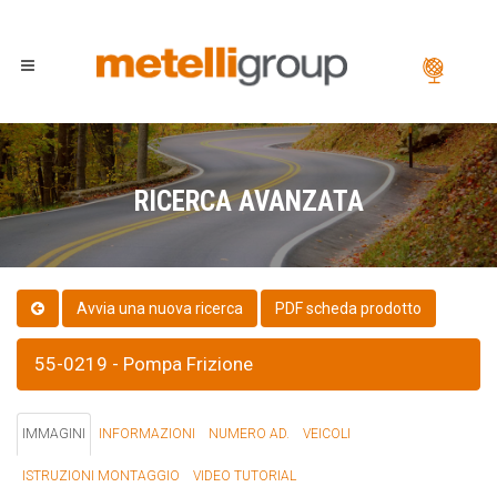
RICERCA AVANZATA
PDF scheda prodotto
55-0219 - Pompa Frizione
IMMAGINI
INFORMAZIONI
NUMERO AD.
VEICOLI
ISTRUZIONI MONTAGGIO
VIDEO TUTORIAL