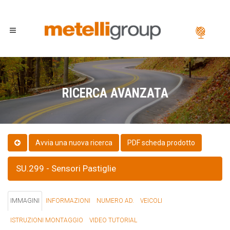
RICERCA AVANZATA
PDF scheda prodotto
SU.299 - Sensori Pastiglie
IMMAGINI
INFORMAZIONI
NUMERO AD.
VEICOLI
ISTRUZIONI MONTAGGIO
VIDEO TUTORIAL