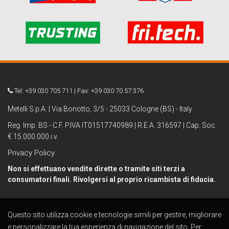
Tel: +39 030 705 711 | Fax: +39 030 70 57 376
Metelli S.p.A. | Via Bonotto, 3/5 - 25033 Cologne (BS) - Italy
Reg. Imp. BS - C.F. P.IVA IT01517740989 | R.E.A. 316597 | Cap. Soc.
€ 15.000.000 i.v.
Privacy Policy
Non si effettuano vendite dirette o tramite siti terzi a
consumatori finali. Rivolgersi al proprio ricambista di fiducia.
Questo sito utilizza cookie e tecnologie simili per gestire, migliorare
Iscriviti alla newsletter di Metelli Group
e personalizzare la tua esperienza di navigazione del sito. Per