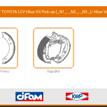
 TOYOTA LCV Hilux VII Pick-up (_N1_, _N2_, _N3_)/ Hilux V
 Freno
RapidKit