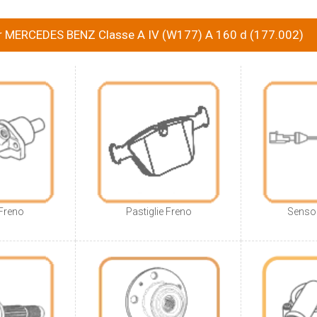
or MERCEDES BENZ Classe A IV (W177) A 160 d (177.002)
Freno
Pastiglie Freno
Sensor