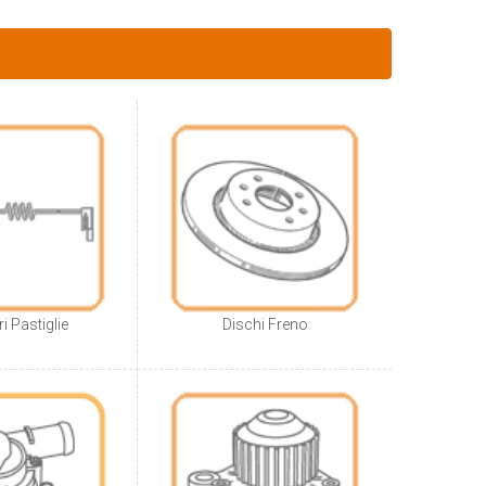
i Pastiglie
Dischi Freno