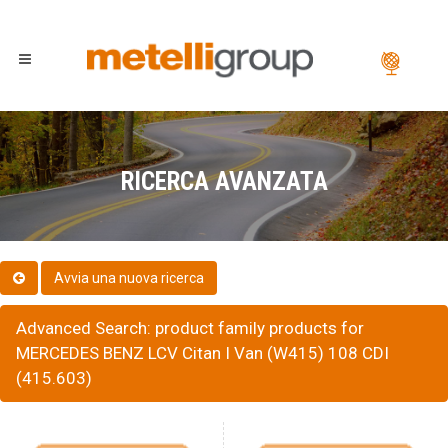
RICERCA AVANZATA
Advanced Search: product family products for
MERCEDES BENZ LCV Citan I Van (W415) 108 CDI
(415.603)