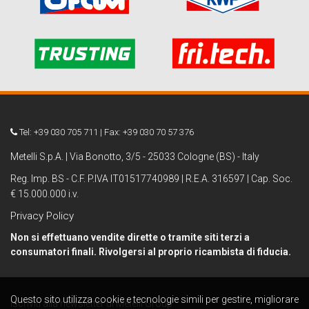
Tel: +39 030 705 711 | Fax: +39 030 70 57 376
Metelli S.p.A. | Via Bonotto, 3/5 - 25033 Cologne (BS) - Italy
Reg. Imp. BS - C.F. P.IVA IT01517740989 | R.E.A. 316597 | Cap. Soc.
€ 15.000.000 i.v.
Privacy Policy
Non si effettuano vendite dirette o tramite siti terzi a
consumatori finali. Rivolgersi al proprio ricambista di fiducia.
Questo sito utilizza cookie e tecnologie simili per gestire, migliorare
Iscriviti alla newsletter di Metelli Group