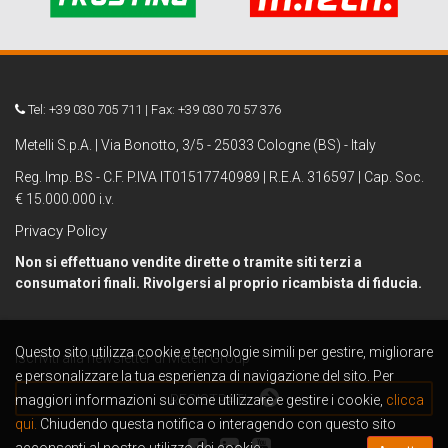
Tel: +39 030 705 711 | Fax: +39 030 70 57 376
Metelli S.p.A. | Via Bonotto, 3/5 - 25033 Cologne (BS) - Italy
Reg. Imp. BS - C.F. P.IVA IT01517740989 | R.E.A. 316597 | Cap. Soc.
€ 15.000.000 i.v.
Privacy Policy
Non si effettuano vendite dirette o tramite siti terzi a
consumatori finali. Rivolgersi al proprio ricambista di fiducia.
Questo sito utilizza cookie e tecnologie simili per gestire, migliorare
Iscriviti alla newsletter di Metelli Group
e personalizzare la tua esperienza di navigazione del sito. Per
maggiori informazioni su come utilizzare e gestire i cookie,
REGISTRATI
clicca
qui.
Chiudendo questa notifica o interagendo con questo sito