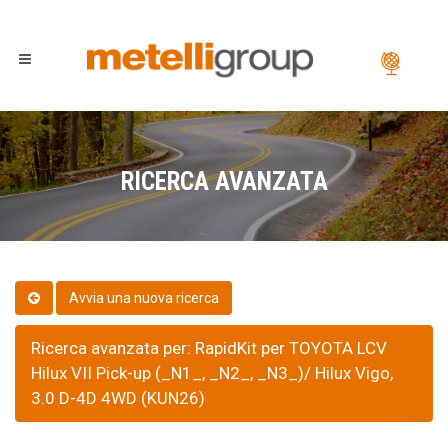
RICERCA AVANZATA
Ricerca avanzata per: RapidKit per TOYOTA LCV
Hilux VII Pick-up (_N1_, _N2_, _N3_)/ Hilux Vigo,
3.0 D-4D 4WD (KUN26)