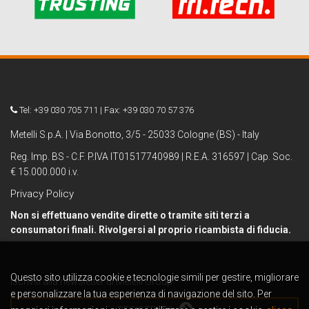
Tel: +39 030 705 711 | Fax: +39 030 70 57 376
Metelli S.p.A. | Via Bonotto, 3/5 - 25033 Cologne (BS) - Italy
Reg. Imp. BS - C.F. P.IVA IT01517740989 | R.E.A. 316597 | Cap. Soc.
€ 15.000.000 i.v.
Privacy Policy
Non si effettuano vendite dirette o tramite siti terzi a
consumatori finali. Rivolgersi al proprio ricambista di fiducia.
Questo sito utilizza cookie e tecnologie simili per gestire, migliorare
Iscriviti alla newsletter di Metelli Group
e personalizzare la tua esperienza di navigazione del sito. Per