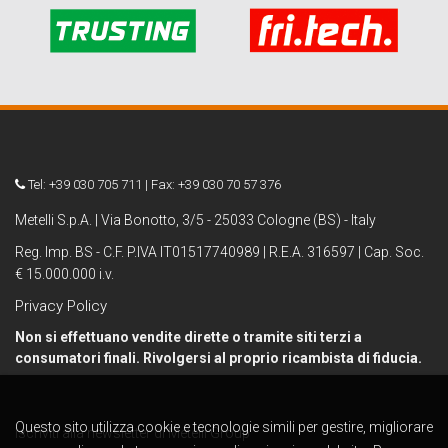
Tel: +39 030 705 711 | Fax: +39 030 70 57 376
Metelli S.p.A. | Via Bonotto, 3/5 - 25033 Cologne (BS) - Italy
Reg. Imp. BS - C.F. P.IVA IT01517740989 | R.E.A. 316597 | Cap. Soc.
€ 15.000.000 i.v.
Privacy Policy
Non si effettuano vendite dirette o tramite siti terzi a
consumatori finali. Rivolgersi al proprio ricambista di fiducia.
Questo sito utilizza cookie e tecnologie simili per gestire, migliorare
Iscriviti alla newsletter di Metelli Group