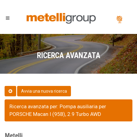
RICERCA AVANZATA
Ricerca avanzata per: Pompa ausiliaria per
PORSCHE Macan I (95B), 2.9 Turbo AWD
Metelli