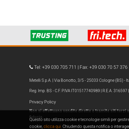
Tel: +39 030 705 711 | Fax: +39 030 70 57 376
Metelli S.p.A. | Via Bonotto, 3/5 - 25033 Cologne (BS) - It
Reg. Imp. BS - C.F. P.IVA IT01517740989 | R.E.A. 316597 |
Privacy Policy
Non si effettuano vendite dirette o tramite siti terzi
fiducia.
Questo sito utilizza cookie e tecnologie simili per gesti
cookie,
clicca qui.
Chiudendo questa notifica o interagen