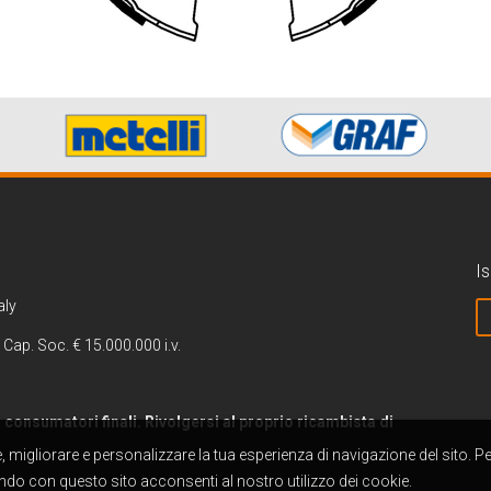
Is
aly
 Cap. Soc. € 15.000.000 i.v.
 a consumatori finali. Rivolgersi al proprio ricambista di
re, migliorare e personalizzare la tua esperienza di navigazione del sito. P
do con questo sito acconsenti al nostro utilizzo dei cookie.