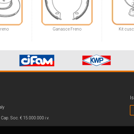
Freno
Ganasce Freno
Kit cusc
Is
aly
 Cap. Soc. € 15.000.000 i.v.