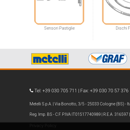
Sensori Pastiglie
Dischi 
Tel: +39 030 705 711 | Fax: +39 030 70 57 376
Metelli S.p.A. | Via Bonotto, 3/5 - 25033 Cologne (BS) - It
Reg. Imp. BS - C.F. P.IVA IT01517740989 | R.E.A. 316597 |
Privacy Policy