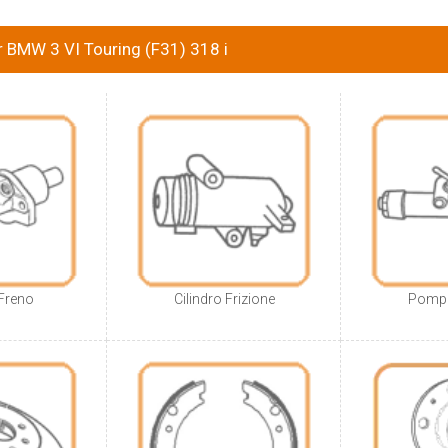
r BMW 3 VI Touring (F31) 318 i
Freno
Cilindro Frizione
Pompa