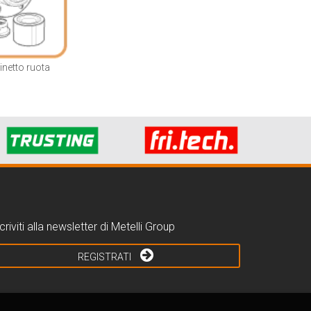
inetto ruota
criviti alla newsletter di Metelli Group
REGISTRATI