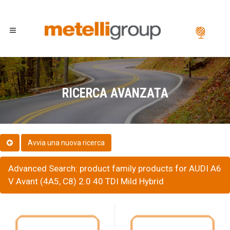
RICERCA AVANZATA
Advanced Search: product family products for AUDI A6
V Avant (4A5, C8) 2.0 40 TDI Mild Hybrid