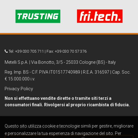
Tel: +39 030 705 711 | Fax: +39 030 70 57 376
Metelli S.p.A. | Via Bonotto, 3/5 - 25033 Cologne (BS) - Italy
Reg. Imp. BS - C.F. P.IVA IT01517740989 | R.E.A. 316597 | Cap. Soc.
€ 15.000.000 i.v.
Privacy Policy
Non si effettuano vendite dirette o tramite siti terzi a
consumatori finali. Rivolgersi al proprio ricambista di fiducia.
Questo sito utilizza cookie e tecnologie simili per gestire, migliorare
Iscriviti alla newsletter di Metelli Group
e personalizzare la tua esperienza di navigazione del sito. Per